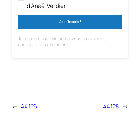
d'Anaël Verdier
Je m'inscris !
Je respecte votre vie privée. Vous pouvez vous
désinscrire à tout moment.
←
44.126
44.128
→