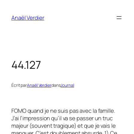
Aller
au
Anaël Verdier
contenu
44.127
Écrit par
Anaël Verdier
dans
Journal
FOMO quand je ne suis pas avec la famille.
J’ai l’impression qu’il va se passer un truc
majeur (souvent tragique) et que je vais le
manquer. C’est doublement absurde. 1) Ce