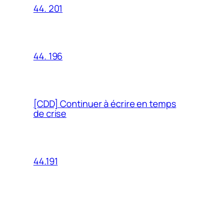
44. 201
44. 196
[CDD] Continuer à écrire en temps
de crise
44.191