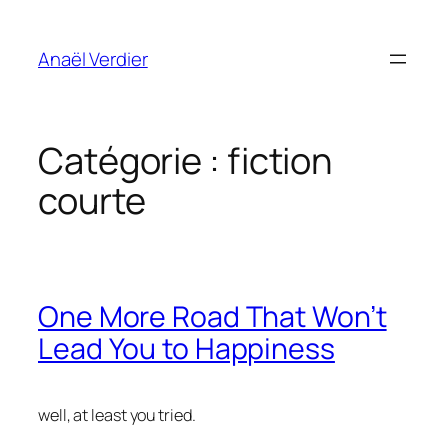
Aller
au
Anaël Verdier
contenu
Catégorie :
fiction
courte
One More Road That Won’t
Lead You to Happiness
well, at least you tried.