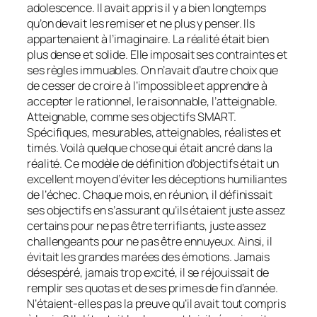
adolescence. Il avait appris il y a bien longtemps
qu’on devait les remiser et ne plus y penser. Ils
appartenaient à l’imaginaire. La réalité était bien
plus dense et solide. Elle imposait ses contraintes et
ses règles immuables. On n’avait d’autre choix que
de cesser de croire à l’impossible et apprendre à
accepter le rationnel, le raisonnable, l’atteignable.
Atteignable, comme ses objectifs SMART.
Spécifiques, mesurables, atteignables, réalistes et
timés
. Voilà quelque chose qui était ancré dans la
réalité. Ce modèle de définition d’objectifs était un
excellent moyen d’éviter les déceptions humiliantes
de l’échec. Chaque mois, en réunion, il définissait
ses objectifs en s’assurant qu’ils étaient juste assez
certains pour ne pas être terrifiants, juste assez
challengeants pour ne pas être ennuyeux. Ainsi, il
évitait les grandes marées des émotions. Jamais
désespéré, jamais trop excité, il se réjouissait de
remplir ses quotas et de ses primes de fin d’année.
N’étaient-elles pas la preuve qu’il avait tout compris