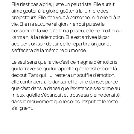
Elle n’est pas aigrie, juste un peu triste. Elle aurait
aimé goûter à la gloire, goûter à la lumière des
projecteurs. Elle n’en veut à personne, ni à elle ni à la
vie. Elle n’a aucune religion, rien qui puisse la
consoler de la vie qu’elle n’a pas eu, elle ne croit ni au
karma ni à la rédemption. Elle est arrivée là par
accident un soir de Juin, elle repartira un jour et
s’effacera de la mémoire du monde.
Le seul sens qu’a la vie c’est ce magma d’émotions
qui la traverse, qui lui rappelle qu’elle est encore là,
debout. Tant qu’il lui restera un souffle d’émotion,
elle continuera à le danser et le faire danser, parce
que c’est dans la danse que l’existence s’exprime au
mieux, qu’elle s’épanouit et trouve sa pleine densité,
dans le mouvement que le corps, l’esprit et le reste
s’alignent.