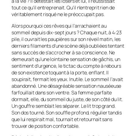
à la vie ? Il détestait les losers et lui, il réussissait
tout ce qu’il entreprenait. Qu’il n’entreprit rien de
véritablement risqué ne le préoccupait pas.
Alors pourquoi ces rêves qui l’arrachaient au
sommeil depuis dix-sept jours ? Chaque nuit, à 4:23
pile, il ouvrait les paupières sur son réveil matin, les
derniers filaments d’une scène déjà oubliées tentant
sans succès de s’accrocher à sa conscience. Ne
demeurait qu’une lointaine sensation de gâchis, un
sentiment d’urgence, le tictac du compte à rebours
de son existence toquant à la porte, enflant. Il
soupirait, fermait les yeux. Inutile. Le sommeil l’avait
abandonné. Une désagréable sensation nauséeuse
farfouillait dans son ventre. Sa femme parfaite
dormait, elle, du sommeil du juste, de son côté du lit.
Un gouffre semblait les séparer. Le lit trop grand.
Son dos tourné. Son souffle profond, régulier tandis
que lui respirait mal, tournait et retournait sans
trouver de position confortable.