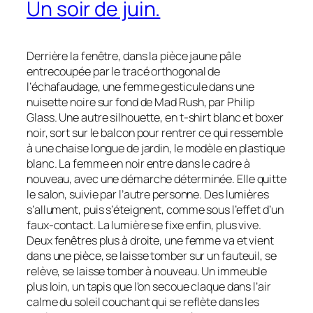
Un soir de juin.
Derrière la fenêtre, dans la pièce jaune pâle
entrecoupée par le tracé orthogonal de
l’échafaudage, une femme gesticule dans une
nuisette noire sur fond de
Mad Rush
, par Philip
Glass. Une autre silhouette, en t-shirt blanc et boxer
noir, sort sur le balcon pour rentrer ce qui ressemble
à une chaise longue de jardin, le modèle en plastique
blanc. La femme en noir entre dans le cadre à
nouveau, avec une démarche déterminée. Elle quitte
le salon, suivie par l’autre personne. Des lumières
s’allument, puis s’éteignent, comme sous l’effet d’un
faux-contact. La lumière se fixe enfin, plus vive.
Deux fenêtres plus à droite, une femme va et vient
dans une pièce, se laisse tomber sur un fauteuil, se
relève, se laisse tomber à nouveau. Un immeuble
plus loin, un tapis que l’on secoue claque dans l’air
calme du soleil couchant qui se reflète dans les