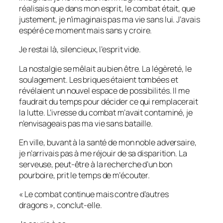
réalisais que dans mon esprit, le combat était, que
justement, je n’imaginais pas ma vie sans lui. J’avais
espéré ce moment mais sans y croire.
Je restai là, silencieux, l’esprit vide.
La nostalgie se mêlait au bien être. La légèreté, le
soulagement. Les briques étaient tombées et
révélaient un nouvel espace de possibilités. Il me
faudrait du temps pour décider ce qui remplacerait
la lutte. L’ivresse du combat m’avait contaminé, je
n’envisageais pas ma vie sans bataille.
En ville, buvant à la santé de mon noble adversaire,
je n’arrivais pas à me réjouir de sa disparition. La
serveuse, peut-être à la recherche d’un bon
pourboire, prit le temps de m’écouter.
« Le combat continue mais contre d’autres
dragons », conclut-elle.