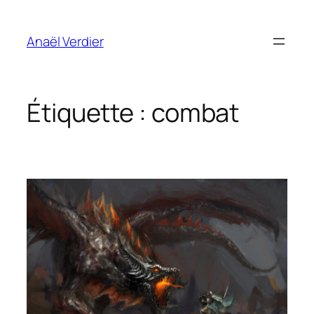
Aller
au
Anaël Verdier
contenu
Étiquette :
combat