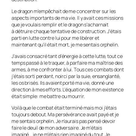
Le dragon m’empêchait de me concentrer sur les
aspects importants de ma vie. Il y avait ces missions
que je voulais remplir et le dragon s’acharnait
à détruire chaque tentative de construction. J’étais
parti en lutte contre lui pour me libérer et
maintenant qu’il était mort, je me sentais orphelin.
J’avais consacré tant d’énergie à cette lutte, tout ce
temps passé à le traquer, à parfaire ma maîtrise des
armes, à me confronter à lui. Tous ces combats dont
j’étais sorti perdant, noirci par la suie, ensanglanté,
les os brisés. Ils avaient porté ma vie, donné une
direction à mes efforts. L’équation de mon existence
était simple: me battre ou mourrir.
Voilà que le combat était terminé mais moi j’étais
toujours debout. Ma persévérance avait payé et je
me sentais orphelin. Je n’aurais pas pensé devoir
faire le deuil de mon adversaire. Je m’étais
imaginé… je ne m’étais rien imaginé du tout. Je