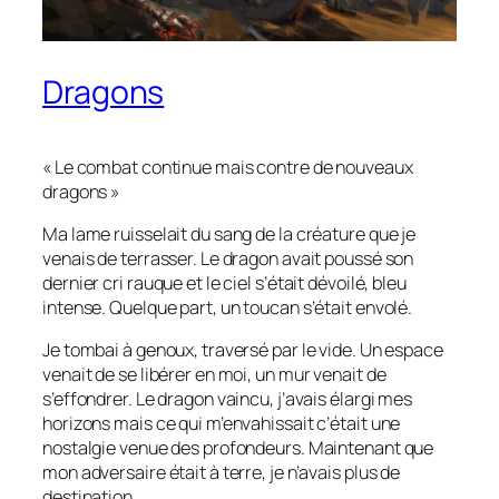
Dragons
« Le combat continue mais contre de nouveaux
dragons »
Ma lame ruisselait du sang de la créature que je
venais de terrasser. Le dragon avait poussé son
dernier cri rauque et le ciel s’était dévoilé, bleu
intense. Quelque part, un toucan s’était envolé.
Je tombai à genoux, traversé par le vide. Un espace
venait de se libérer en moi, un mur venait de
s’effondrer. Le dragon vaincu, j’avais élargi mes
horizons mais ce qui m’envahissait c’était une
nostalgie venue des profondeurs. Maintenant que
mon adversaire était à terre, je n’avais plus de
destination.